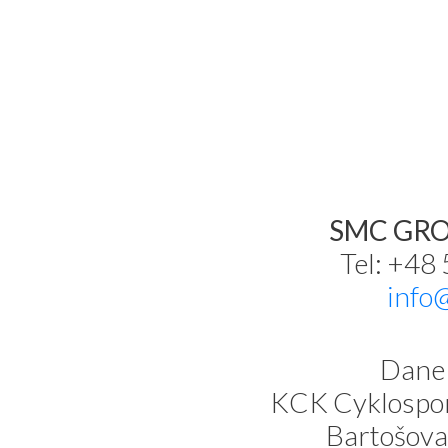
SMC GROU
Tel: +48
info
Dane 
KCK Cyklospor
Bartošova