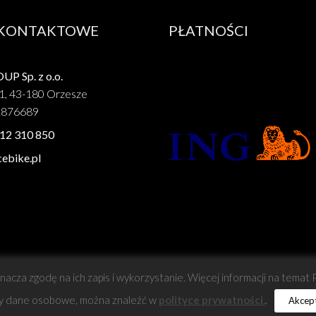
 KONTAKTOWE
PŁATNOŚCI
P Sp. z o.o.
1, 43-180 Orzesze
1876689
12 310 850
ebike.pl
znacza zgodę na ich zapis i wykorzystanie. Więcej informacji na temat
y dane osobowe, można znaleźć w
polityce prywatności.
.
Akcept