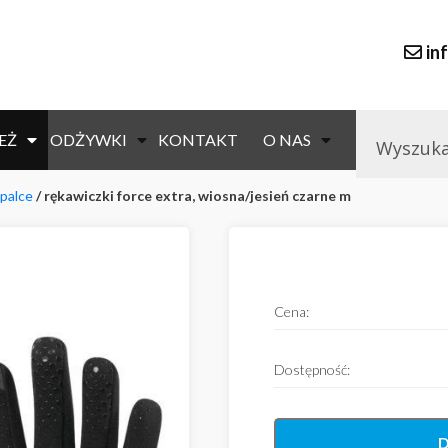
in
EŻ
ODŻYWKI
KONTAKT
O NAS
 palce
/ rękawiczki force extra, wiosna/jesień czarne m
null
Cena:
Dostępność:
D