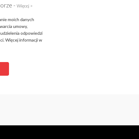
torze -
Więcej >
anie moich danych
zawarcia umowy,
 udzielenia odpowiedzi
i. Więcej informacji w