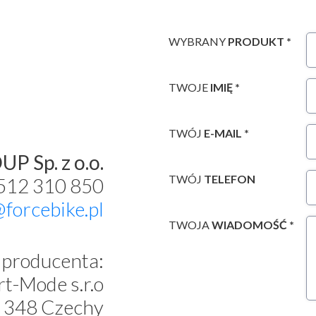
WYBRANY
PRODUKT *
TWOJE
IMIĘ *
TWÓJ
E-MAIL *
P Sp. z o.o.
TWÓJ
TELEFON
 512 310 850
@forcebike.pl
TWOJA
WIADOMOŚĆ *
producenta:
t-Mode s.r.o
 348 Czechy