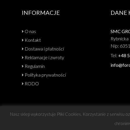
INFORMACJE
DANE
O nas
SMC GROU
Rybnicka 
Kontakt
Nip: 635
Dostawa i płatności
Tel:
+48 5
Reklamacje i zwroty
info@forc
Regulamin
Polityka prywatności
RODO
Nasz sklep wykorzystuje Pliki Cookies. Korzystanie z serwisu o
Copyright © Force
chronim