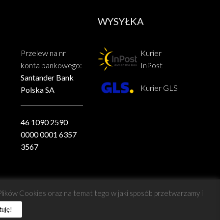
WYSYŁKA
Przelew na nr
Kurier
konta bankowego:
InPost
Santander Bank
Kurier GLS
Polska SA
46 1090 2590
0000 0001 6357
3567
 Plików Cookies oraz na temat tego w jaki sposób przetwarzamy i
projekt i wykonanie:
Barteo
|
Mastafu Design
uję!