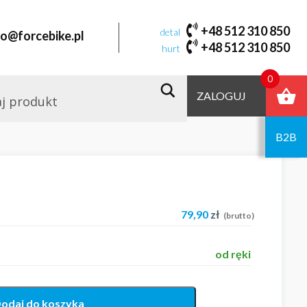
+48 512 310 850
detal
fo@forcebike.pl
+48 512 310 850
hurt
0
ZALOGUJ
B2B
79,90
zł
(brutto)
od ręki
odaj do koszyka