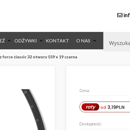
in
EŻ
ODŻYWKI
KONTAKT
O NAS
z force classic 32 otwory 559 x 19 czarna
null
Cena:
raty
3,19
PLN
od
Dostępność: