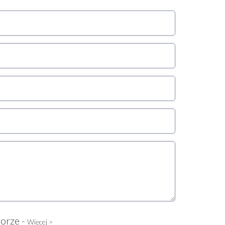
torze -
Więcej >