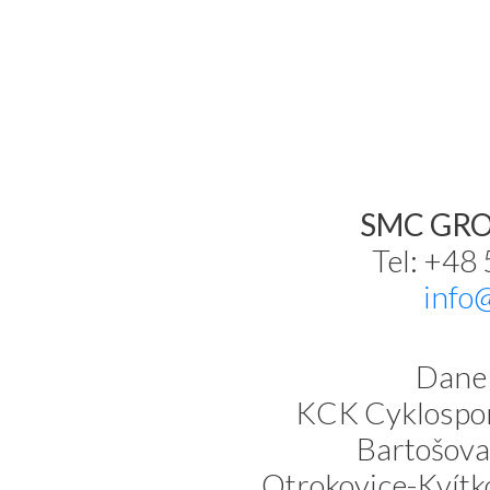
SMC GROU
Tel: +48
info
Dane 
KCK Cyklospor
Bartošova
Otrokovice-Kvítk