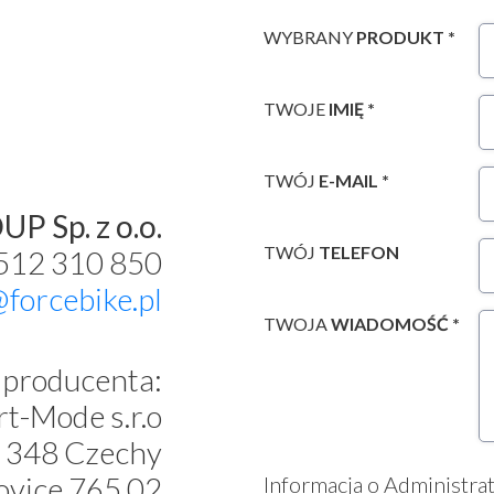
WYBRANY
PRODUKT *
TWOJE
IMIĘ *
TWÓJ
E-MAIL *
P Sp. z o.o.
TWÓJ
TELEFON
 512 310 850
@forcebike.pl
TWOJA
WIADOMOŚĆ *
producenta:
t-Mode s.r.o
 348 Czechy
ovice 765 02
Informacja o Administra