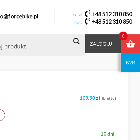
+48 512 310 850
detal
fo@forcebike.pl
+48 512 310 850
hurt
0
ZALOGUJ
B2B
109,90
zł
(brutto)
10 dni