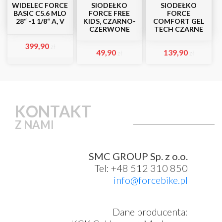
WIDELEC FORCE
SIODEŁKO
SIODEŁKO
BASIC C5.6 MLO
FORCE FREE
FORCE
28“ -1 1/8“ A, V
KIDS, CZARNO-
COMFORT GEL
CZERWONE
TECH CZARNE
399,90
zł
49,90
139,90
zł
zł
KONTAKT
Z NAMI
SMC GROUP Sp. z o.o.
Tel: +48 512 310 850
info@forcebike.pl
Dane producenta: