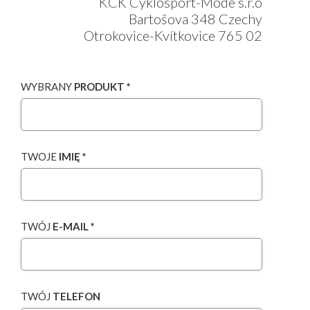
KCK Cyklosport-Mode s.r.o
Bartošova 348 Czechy
Otrokovice-Kvítkovice 765 02
WYBRANY
PRODUKT *
TWOJE
IMIĘ *
TWÓJ
E-MAIL *
TWÓJ
TELEFON