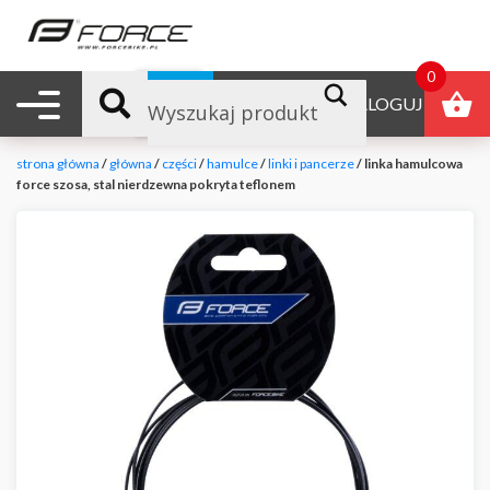
0
Nawigacja mobilna
B2B
ZALOGUJ
strona główna
/
główna
/
części
/
hamulce
/
linki i pancerze
/ linka hamulcowa
force szosa, stal nierdzewna pokryta teflonem
null