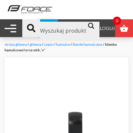
0
Nawigacja mobilna
B2B
ZALOGUJ
strona główna
/
główna
/
części
/
hamulce
/
klamki hamulcowe
/ klamka
hamulcowa force mtb ‚‘v‘‘
null