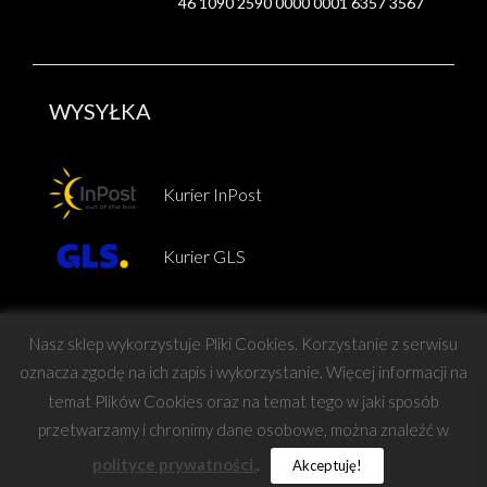
46 1090 2590 0000 0001 6357 3567
WYSYŁKA
Kurier InPost
Kurier GLS
Nasz sklep wykorzystuje Pliki Cookies. Korzystanie z serwisu
oznacza zgodę na ich zapis i wykorzystanie. Więcej informacji na
temat Plików Cookies oraz na temat tego w jaki sposób
Copyright © Force
przetwarzamy i chronimy dane osobowe, można znaleźć w
polityce prywatności.
.
Akceptuję!
projekt i wykonanie:
Barteo
|
Mastafu Design