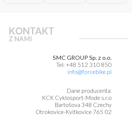
KONTAKT
Z NAMI
SMC GROUP Sp. z o.o.
Tel: +48 512 310 850
info@forcebike.pl
Dane producenta:
KCK Cyklosport-Mode s.r.o
Bartošova 348 Czechy
Otrokovice-Kvítkovice 765 02