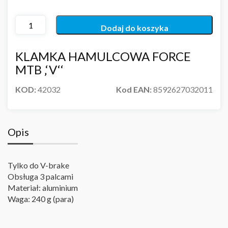
Dodaj do koszyka
KLAMKA HAMULCOWA FORCE
MTB ‚‘V‘‘
KOD:
42032
Kod EAN:
8592627032011
Opis
Tylko do V-brake
Obsługa 3 palcami
Materiał: aluminium
Waga: 240 g (para)