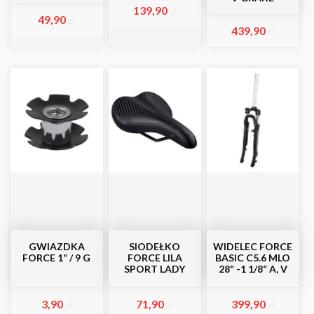
139,90
zł
49,90
zł
439,90
zł
GWIAZDKA
SIODEŁKO
WIDELEC FORCE
FORCE 1“ / 9 G
FORCE LILA
BASIC C5.6 MLO
SPORT LADY
28“ -1 1/8“ A, V
3,90
71,90
399,90
zł
zł
zł