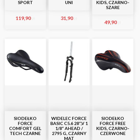
SPORT
UNI
KIDS, CZARNO-
SZARE
119,90
31,90
zł
zł
49,90
zł
SIODEŁKO
WIDELEC FORCE
SIODEŁKO
FORCE
BASIC C5.6 28“,V 1
FORCE FREE
COMFORT GEL
1/8“ AHEAD /
KIDS, CZARNO-
TECH CZARNE
2795 G, CZARNY
CZERWONE
MAT