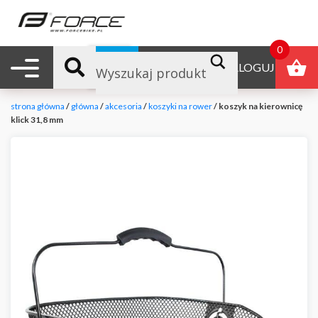
0
Nawigacja mobilna
B2B
ZALOGUJ
strona główna
/
główna
/
akcesoria
/
koszyki na rower
/ koszyk na kierownicę
klick 31,8 mm
null