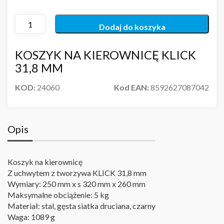
Dodaj do koszyka
KOSZYK NA KIEROWNICĘ KLICK
31,8 MM
KOD:
24060
Kod EAN:
8592627087042
Opis
Koszyk na kierownicę
Z uchwytem z tworzywa KLICK 31,8 mm
Wymiary: 250 mm x s 320 mm x 260 mm
Maksymalne obciążenie: 5 kg
Materiał: stal, gęsta siatka druciana, czarny
Waga: 1089 g