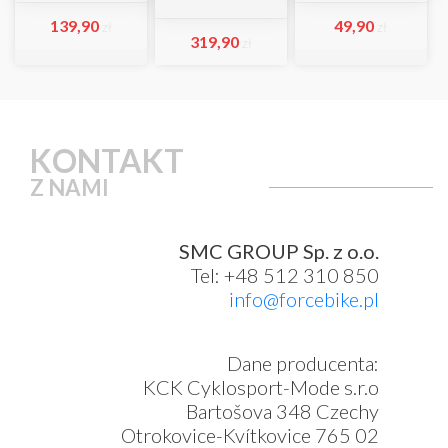
139,90
49,90
zł
zł
319,90
zł
KONTAKT
Z NAMI
SMC GROUP Sp. z o.o.
Tel: +48 512 310 850
info@forcebike.pl
Dane producenta:
KCK Cyklosport-Mode s.r.o
Bartošova 348 Czechy
Otrokovice-Kvítkovice 765 02