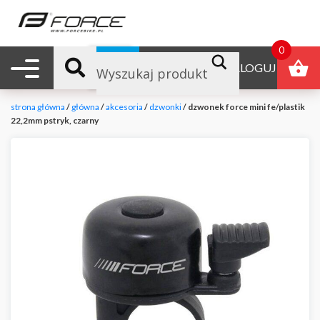
0
Nawigacja mobilna
B2B
ZALOGUJ
strona główna
/
główna
/
akcesoria
/
dzwonki
/ dzwonek force mini fe/plastik
22,2mm pstryk, czarny
null