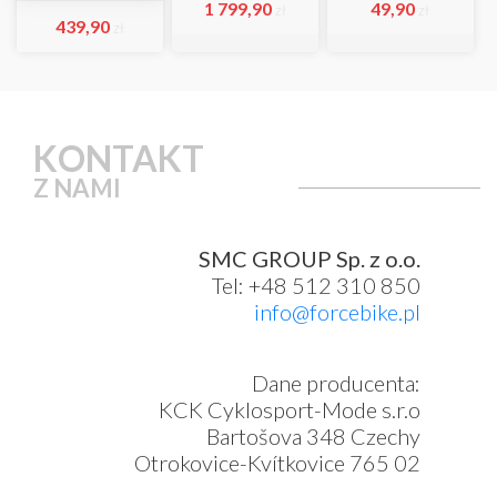
1 799,90
49,90
zł
zł
439,90
zł
KONTAKT
Z NAMI
SMC GROUP Sp. z o.o.
Tel: +48 512 310 850
info@forcebike.pl
Dane producenta:
KCK Cyklosport-Mode s.r.o
Bartošova 348 Czechy
Otrokovice-Kvítkovice 765 02