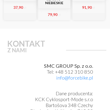
NIEBIESKIE
37,90
91,90
zł
zł
79,90
zł
KONTAKT
Z NAMI
SMC GROUP Sp. z o.o.
Tel: +48 512 310 850
info@forcebike.pl
Dane producenta:
KCK Cyklosport-Mode s.r.o
Bartošova 348 Czechy