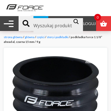
0
Nawigacja mobilna
B2B
ZALOGUJ
strona główna
/
główna
/
części
/
stery i podkładki
/ podkładka force 1 1/8“
ahead al, czarna 15 mm / 9 g
null