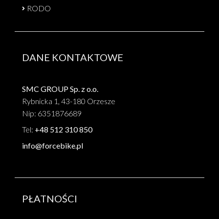
RODO
DANE KONTAKTOWE
SMC GROUP Sp. z o.o.
Rybnicka 1, 43-180 Orzesze
Nip: 6351876689
Tel:
+48 512 310 850
info@forcebike.pl
PŁATNOŚCI