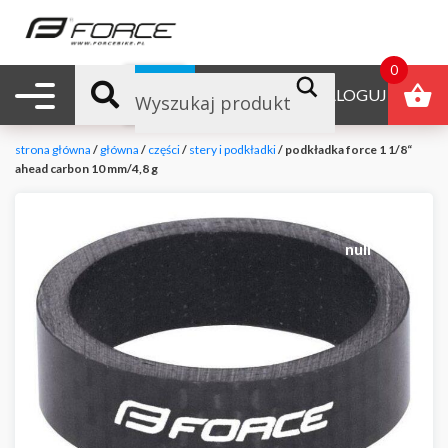
0
Nawigacja mobilna
B2B
ZALOGUJ
strona główna
/
główna
/
części
/
stery i podkładki
/ podkładka force 1 1/8“
ahead carbon 10 mm/4,8 g
null