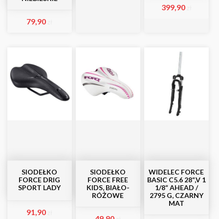
399,90
zł
79,90
zł
SIODEŁKO
SIODEŁKO
WIDELEC FORCE
FORCE DRIG
FORCE FREE
BASIC C5.6 28“,V 1
SPORT LADY
KIDS, BIAŁO-
1/8“ AHEAD /
RÓŻOWE
2795 G, CZARNY
MAT
91,90
zł
49,90