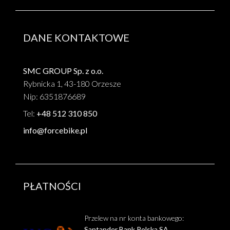
DANE KONTAKTOWE
SMC GROUP Sp. z o.o.
Rybnicka 1, 43-180 Orzesze
Nip: 6351876689
Tel:
+48 512 310 850
info@forcebike.pl
PŁATNOŚCI
Przelew na nr konta bankowego:
Santander Bank Polska SA