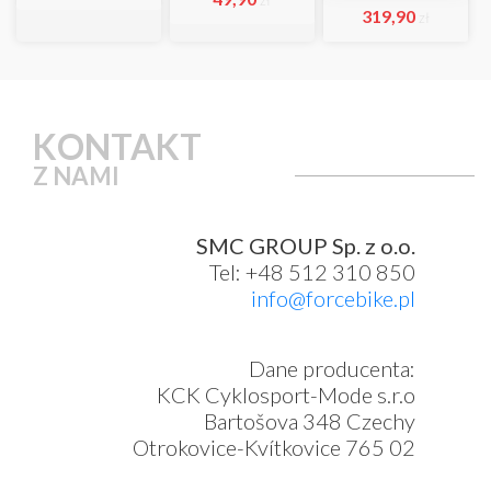
zł
319,90
zł
KONTAKT
Z NAMI
SMC GROUP Sp. z o.o.
Tel: +48 512 310 850
info@forcebike.pl
Dane producenta:
KCK Cyklosport-Mode s.r.o
Bartošova 348 Czechy
Otrokovice-Kvítkovice 765 02