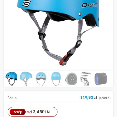
Cena:
119,90
zł
(brutto)
raty
3,48
PLN
od