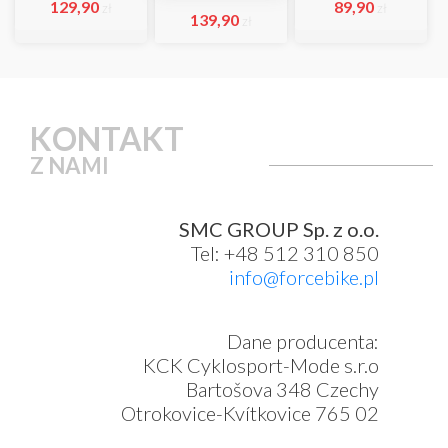
129,90
89,90
zł
zł
139,90
zł
KONTAKT
Z NAMI
SMC GROUP Sp. z o.o.
Tel: +48 512 310 850
info@forcebike.pl
Dane producenta:
KCK Cyklosport-Mode s.r.o
Bartošova 348 Czechy
Otrokovice-Kvítkovice 765 02