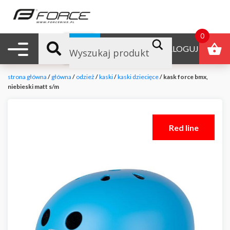
0
Nawigacja mobilna
B2B
ZALOGUJ
strona główna
/
główna
/
odzież
/
kaski
/
kaski dziecięce
/ kask force bmx,
niebieski matt s/m
Red line