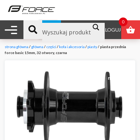
0
Nawigacja mobilna
B2B
ZALOGUJ
strona główna
/
główna
/
części
/
koła i akcesoria
/
piasty
/ piasta przednia
force basic 15mm, 32 otwory, czarna
null