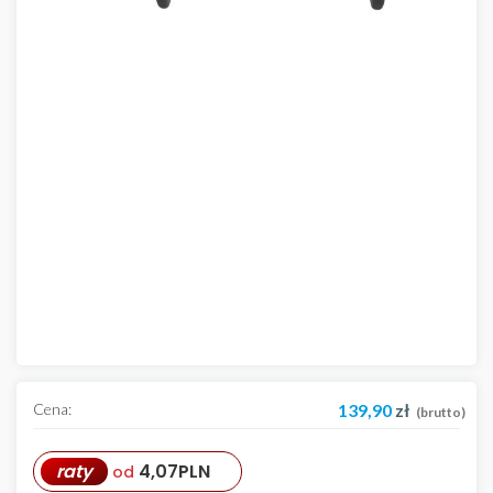
Cena:
139,90
zł
(brutto)
raty
4,07
PLN
od