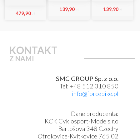
139,90
139,90
zł
zł
479,90
zł
KONTAKT
Z NAMI
SMC GROUP Sp. z o.o.
Tel: +48 512 310 850
info@forcebike.pl
Dane producenta:
KCK Cyklosport-Mode s.r.o
Bartošova 348 Czechy
Otrokovice-Kvítkovice 765 02