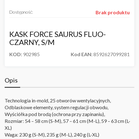
Dostępność:
Brak produktu
KASK FORCE SAURUS FLUO-
CZARNY, S/M
KOD:
902985
Kod EAN:
8592627099281
Opis
Technologia in-mold, 25 otworów wentylacyjnych,
Odblaskowe elementy, system regulacji obwodu,
Wyściółka pod brodą (ochrona przy zapinaniu),
Rozmiar: 54 – 58 cm (S-M), 57 – 61 cm (M-L), 59 – 63 cm (L-
XL)
Waga: 230 g (S-M), 235 g (M-L), 240 g (L-XL)