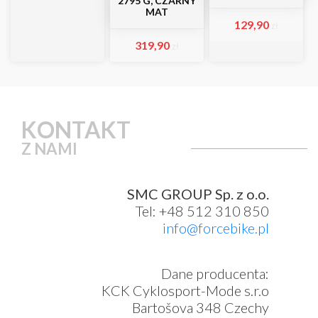
2795 G, CZARNY
MAT
129,90
zł
319,90
zł
KONTAKT
Z NAMI
SMC GROUP Sp. z o.o.
Tel: +48 512 310 850
info@forcebike.pl
Dane producenta:
KCK Cyklosport-Mode s.r.o
Bartošova 348 Czechy