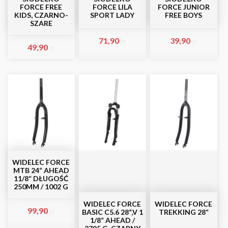
FORCE FREE
FORCE LILA
FORCE JUNIOR
KIDS, CZARNO-
SPORT LADY
FREE BOYS
SZARE
71,90
39,90
zł
zł
49,90
zł
WIDELEC FORCE
MTB 24“ AHEAD
11/8“ DŁUGOŚĆ
250MM / 1002 G
WIDELEC FORCE
WIDELEC FORCE
99,90
zł
BASIC C5.6 28“,V 1
TREKKING 28“
1/8“ AHEAD /