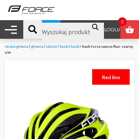
0
Nawigacja mobilna
B2B
ZALOGUJ
strona główna
/
główna
/
odzież
/
kaski
/
kaski
/ kask force saurus fluo-czarny,
s/m
Red line