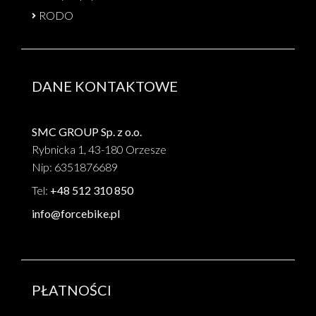
RODO
DANE KONTAKTOWE
SMC GROUP Sp. z o.o.
Rybnicka 1, 43-180 Orzesze
Nip: 6351876689
Tel:
+48 512 310 850
info@forcebike.pl
PŁATNOŚCI