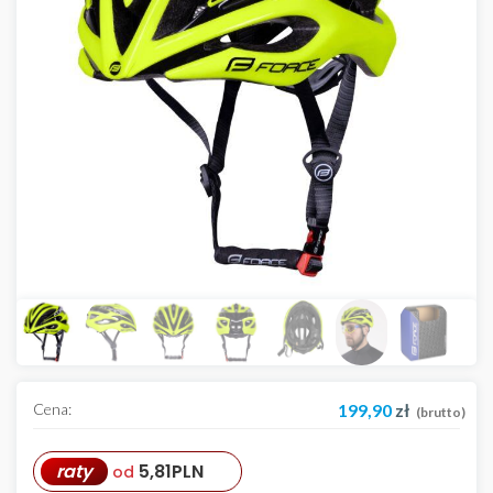
Cena:
199,90
zł
(brutto)
raty
5,81
PLN
od