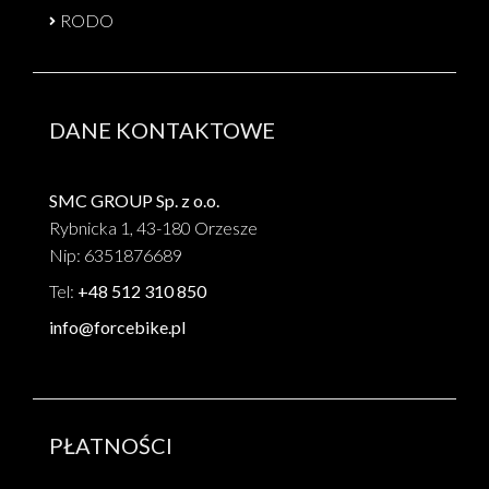
RODO
DANE KONTAKTOWE
SMC GROUP Sp. z o.o.
Rybnicka 1, 43-180 Orzesze
Nip: 6351876689
Tel:
+48 512 310 850
info@forcebike.pl
PŁATNOŚCI