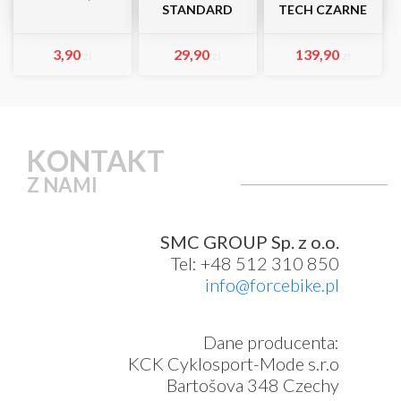
STANDARD
TECH CZARNE
3,90
29,90
139,90
zł
zł
zł
KONTAKT
Z NAMI
SMC GROUP Sp. z o.o.
Tel: +48 512 310 850
info@forcebike.pl
Dane producenta:
KCK Cyklosport-Mode s.r.o
Bartošova 348 Czechy