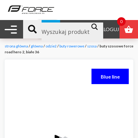
0
Nawigacja mobilna
B2B
ZALOGUJ
strona główna
/
główna
/
odzież
/
buty rowerowe
/
szosa
/ buty szosowe force
road hero 2, białe 36
Blue line