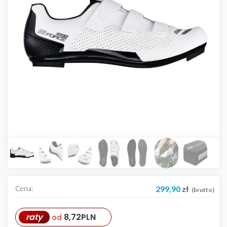
Cena:
299,90
zł
(brutto)
raty
8,72
PLN
od