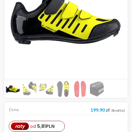
Cena:
199,90
zł
(brutto)
raty
5,81
PLN
od