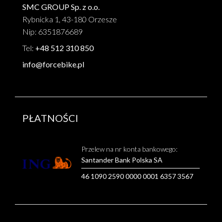
SMC GROUP Sp. z o.o.
Rybnicka 1, 43-180 Orzesze
Nip: 6351876689
Tel:
+48 512 310 850
info@forcebike.pl
PŁATNOŚCI
Przelew na nr konta bankowego:
Santander Bank Polska SA
46 1090 2590 0000 0001 6357 3567