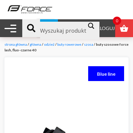
0
Nawigacja mobilna
B2B
ZALOGUJ
strona główna
/
główna
/
odzież
/
buty rowerowe
/
szosa
/ buty szosowe force
lash, fluo-czarne 40
Blue line