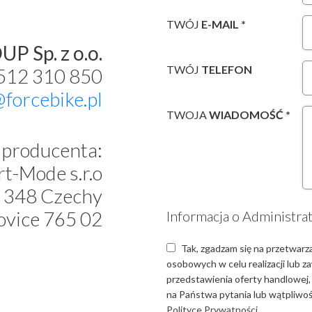
TWÓJ
E-MAIL *
P Sp. z o.o.
TWÓJ
TELEFON
 512 310 850
@forcebike.pl
TWOJA
WIADOMOŚĆ *
producenta:
t-Mode s.r.o
 348 Czechy
ovice 765 02
Informacja o Administra
Tak, zgadzam się na przetwarz
osobowych w celu realizacji lub 
przedstawienia oferty handlowej,
na Państwa pytania lub wątpliwośc
Polityce Prywatności.