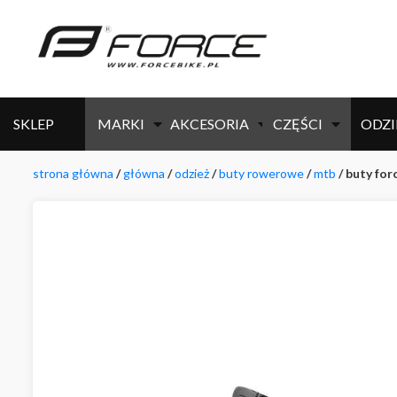
SKLEP
MARKI
AKCESORIA
CZĘŚCI
ODZI
strona główna
/
główna
/
odzież
/
buty rowerowe
/
mtb
/ buty for