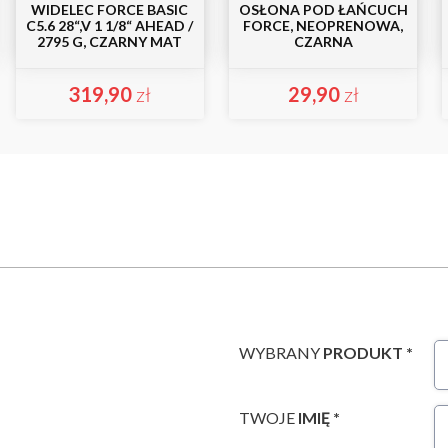
WIDELEC FORCE BASIC
OSŁONA POD ŁAŃCUCH
C5.6 28“,V 1 1/8“ AHEAD /
FORCE, NEOPRENOWA,
2795 G, CZARNY MAT
CZARNA
319,90
zł
29,90
zł
WYBRANY
PRODUKT *
TWOJE
IMIĘ *