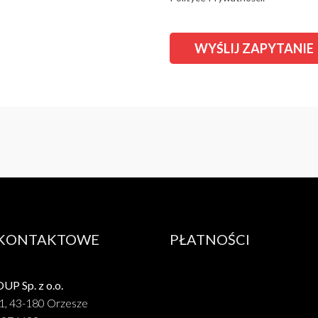
 KONTAKTOWE
PŁATNOŚCI
P Sp. z o.o.
1, 43-180 Orzesze