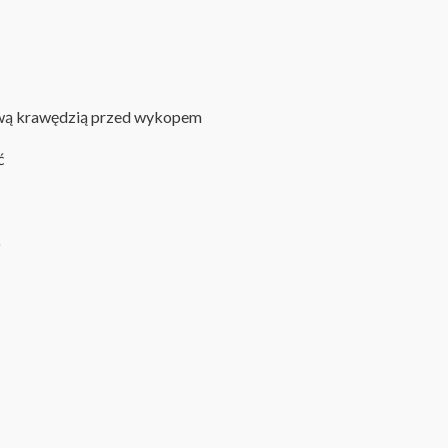
wą krawędzią przed wykopem
ć
o