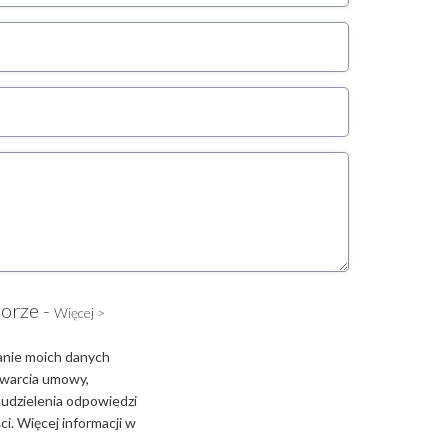
torze -
Więcej >
anie moich danych
zawarcia umowy,
 udzielenia odpowiedzi
i. Więcej informacji w