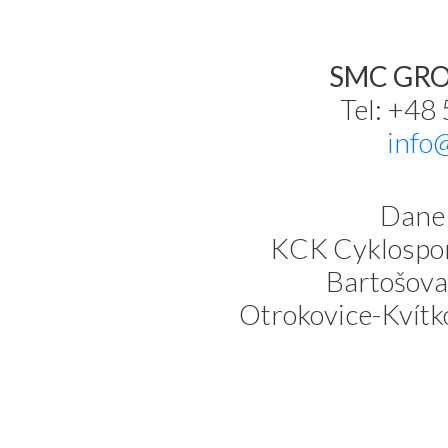
SMC GROU
Tel: +48
info
Dane 
KCK Cyklospor
Bartošova
Otrokovice-Kvítk