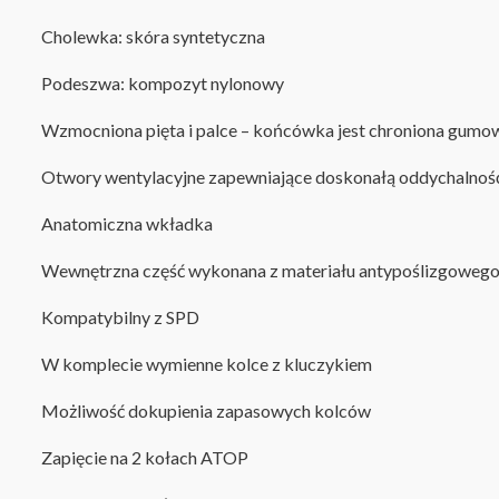
Cholewka: skóra syntetyczna
P
odeszwa: kompozyt nylonowy
Wzmocniona pięta i palce –
końcówka jest chroniona gumo
Otwory wentylacyjne zapewniające doskonałą oddychalnoś
Anatomiczna wkładka
Wewnętrzna część wykonana z materiału antypoślizgoweg
Kompatybilny z SPD
W komplecie wymienne kolce z kluczykiem
Możliwość dokupienia zapasowych kolców
Zapięcie na 2 kołach ATOP