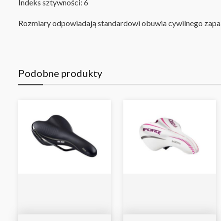
I
ndeks sztywności: 6
R
ozmiary odpowiadają standardowi obuwia cywilnego
zapa
Podobne produkty