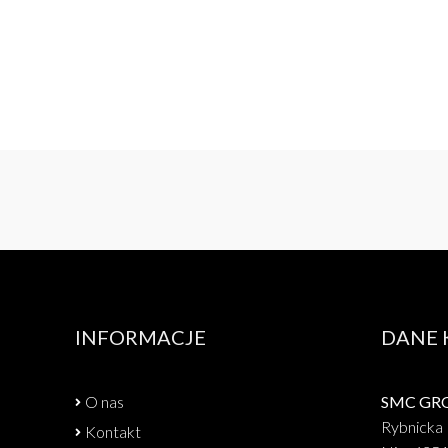
INFORMACJE
DANE
O nas
SMC GROU
Rybnicka 
Kontakt