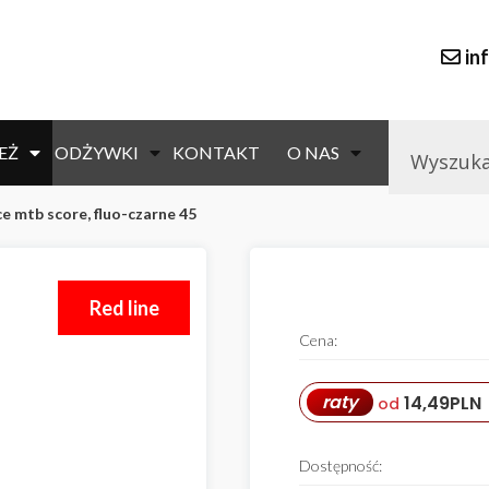
in
EŻ
ODŻYWKI
KONTAKT
O NAS
ce mtb score, fluo-czarne 45
Red line
Cena:
raty
14,49
PLN
od
Dostępność: