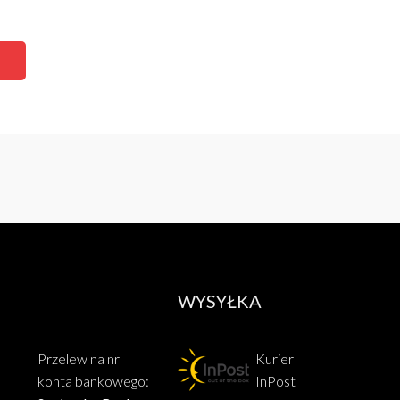
WYSYŁKA
Przelew na nr
Kurier
konta bankowego:
InPost