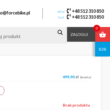
+48 512 310 850
detal
fo@forcebike.pl
+48 512 310 850
hurt
0
ZALOGUJ
B2B
499,90
zł
(brutto)
Brak produktu