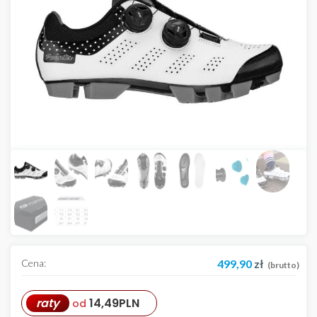
Cena:
499,90
zł
(brutto)
raty
14,49
PLN
od