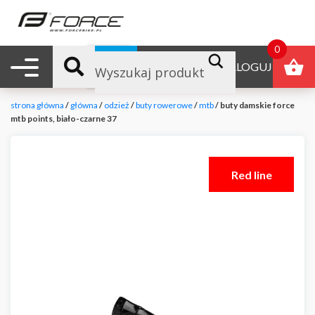
0
Nawigacja mobilna
B2B
ZALOGUJ
strona główna
/
główna
/
odzież
/
buty rowerowe
/
mtb
/ buty damskie force
mtb points, biało-czarne 37
Red line