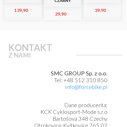
CZARNY
139,90
39,90
zł
zł
29,90
zł
KONTAKT
Z NAMI
SMC GROUP Sp. z o.o.
Tel: +48 512 310 850
info@forcebike.pl
Dane producenta:
KCK Cyklosport-Mode s.r.o
Bartošova 348 Czechy
Otrokovice-Kvítkovice 765 02