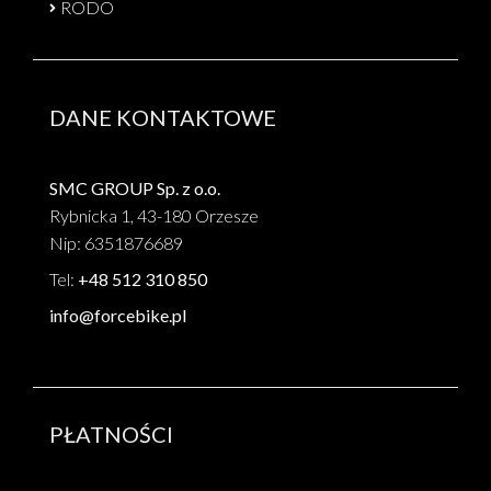
RODO
DANE KONTAKTOWE
SMC GROUP Sp. z o.o.
Rybnicka 1, 43-180 Orzesze
Nip: 6351876689
Tel:
+48 512 310 850
info@forcebike.pl
PŁATNOŚCI