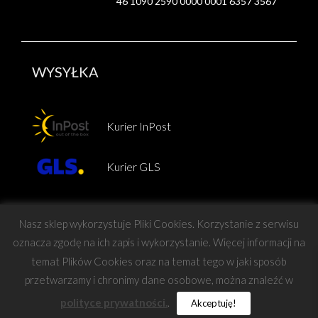
46 1090 2590 0000 0001 6357 3567
WYSYŁKA
Kurier InPost
Kurier GLS
Nasz sklep wykorzystuje Pliki Cookies. Korzystanie z serwisu
oznacza zgodę na ich zapis i wykorzystanie. Więcej informacji na
temat Plików Cookies oraz na temat tego w jaki sposób
Copyright © Force
przetwarzamy i chronimy dane osobowe, można znaleźć w
polityce prywatności.
.
Akceptuję!
projekt i wykonanie:
Barteo
|
Mastafu Design