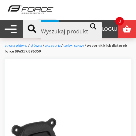
0
Nawigacja mobilna
B2B
ZALOGUJ
strona główna
/
główna
/
akcesoria
/
torby i sakwy
/ wspornik klick dla toreb
force 896357,896359
null