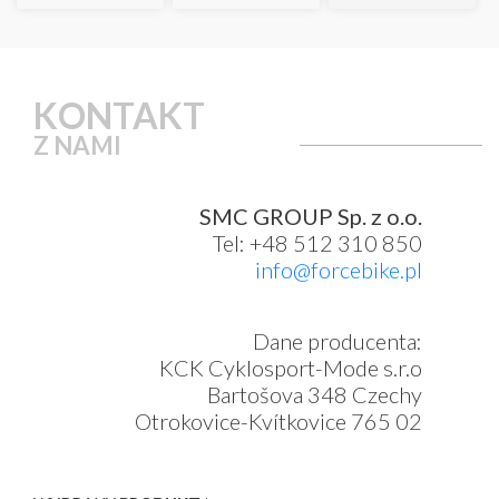
KONTAKT
Z NAMI
SMC GROUP Sp. z o.o.
Tel: +48 512 310 850
info@forcebike.pl
Dane producenta:
KCK Cyklosport-Mode s.r.o
Bartošova 348 Czechy
Otrokovice-Kvítkovice 765 02