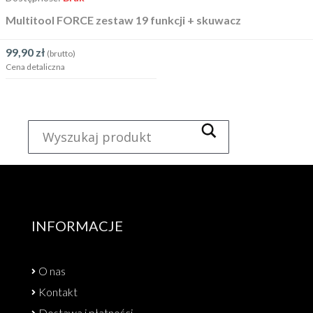
Multitool FORCE zestaw 19 funkcji + skuwacz
99,90
zł
(brutto)
Cena detaliczna
INFORMACJE
O nas
Kontakt
Dostawa i płatności