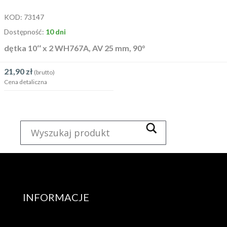
KOD:
73147
Dostępność:
10 dni
dętka 10‘‘ x 2 WH767A, AV 25 mm, 90°
21,90
zł
(brutto)
Cena detaliczna
INFORMACJE