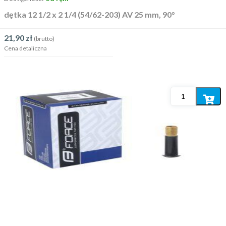
dętka 12 1/2 x 2 1/4 (54/62-203) AV 25 mm, 90°
21,90
zł
(brutto)
Cena detaliczna
Dodaj
do
koszyka