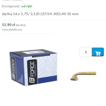
Dostępność:
od ręki
dętka 16 x 1,75/ 2,125 (37/54-305) AV 35 mm
15,90
zł
(brutto)
Cena detaliczna
Dodaj
do
koszyka