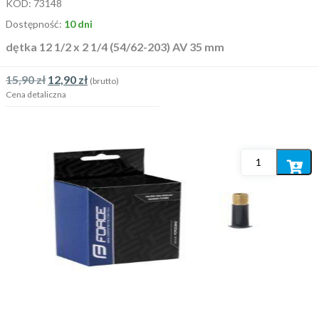
KOD:
73148
Dostępność:
10 dni
dętka 12 1/2 x 2 1/4 (54/62-203) AV 35 mm
15,90
zł
12,90
zł
(brutto)
Cena detaliczna
Dodaj
do
koszyka