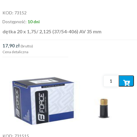
KOD:
73152
Dostępność:
10 dni
dętka 20 x 1,75/ 2,125 (37/54-406) AV 35 mm
17,90
zł
(brutto)
Cena detaliczna
Dodaj
do
koszyka
KOD:
731515