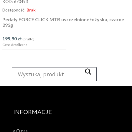
KOD:
670493
Dostępność:
Brak
Pedały FORCE CLICK MTB uszczelnione łożyska, czarne
293g
199,90
zł
(brutto)
Cena detaliczna
INFORMACJE
O nas