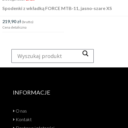
Spodenki z wkładką FORCE MTB-11, jasno-szare XS
219,90
zł
(brutto)
Cena detaliczna
INFORMACJE
O nas
Kontakt
Dostawa i płatności