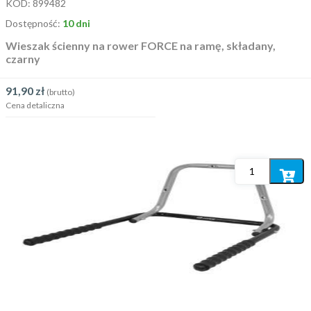
KOD:
899482
Dostępność:
10 dni
Wieszak ścienny na rower FORCE na ramę, składany,
czarny
91,90
zł
(brutto)
Cena detaliczna
Dodaj
do
koszyka