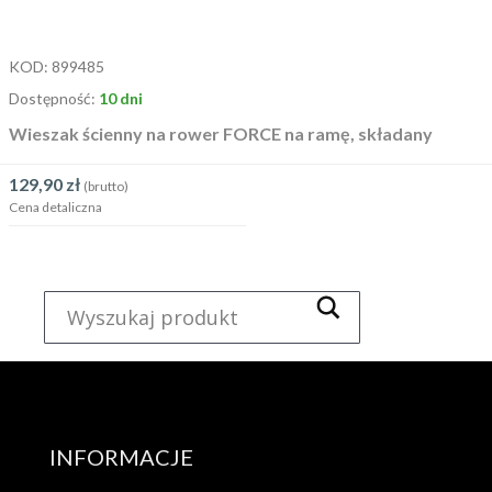
KOD:
899485
Dostępność:
10 dni
Wieszak ścienny na rower FORCE na ramę, składany
129,90
zł
(brutto)
Cena detaliczna
INFORMACJE