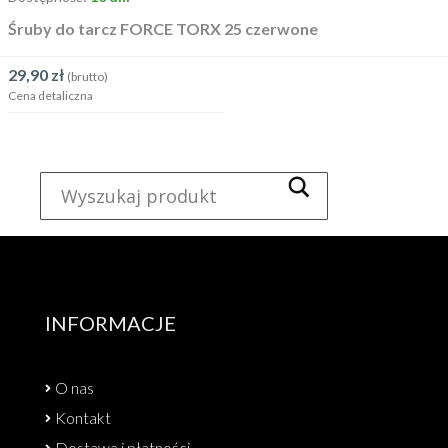
Śruby do tarcz FORCE TORX 25 czerwone
29,90
zł
(brutto)
Cena detaliczna
INFORMACJE
O nas
Kontakt
Dostawa i płatności