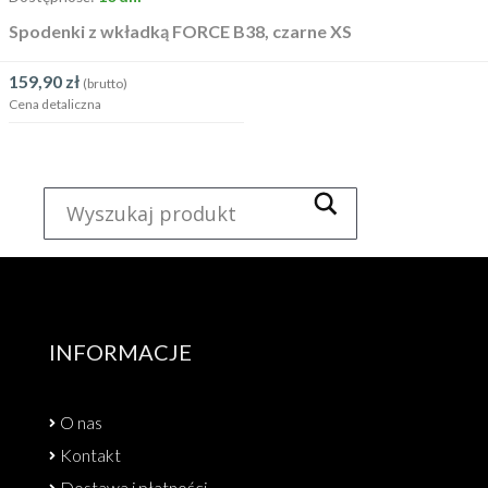
Spodenki z wkładką FORCE B38, czarne XS
159,90
zł
(brutto)
Cena detaliczna
INFORMACJE
O nas
Kontakt
Dostawa i płatności