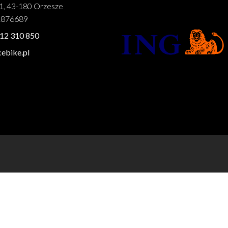
1, 43-180 Orzesze
1876689
12 310 850
ebike.pl