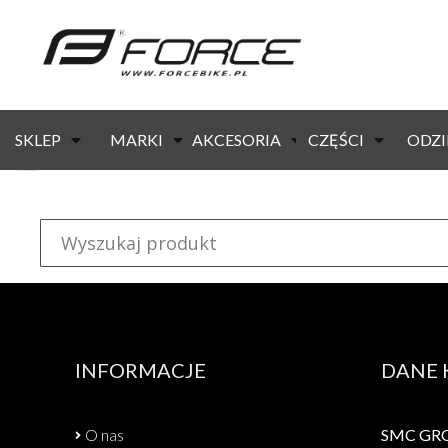
strona główna
/ produkty oznaczone “shimano br-m515”
KOD:
423681
Dostępność:
od ręki
07.08.20
SKLEP
MARKI
AKCESORIA
CZĘŚCI
ODZI
Klocki hamulcowe FORCE SH B03S, ze spr
INFORMACJE
DANE
O nas
SMC GROU