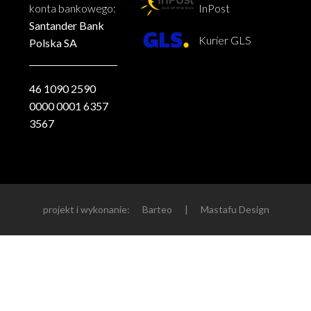
konta bankowego:
InPost
Santander Bank
Kurier GLS
Polska SA
46 1090 2590
0000 0001 6357
3567
projekt i wykonanie:
Barteo
|
Mastafu Design