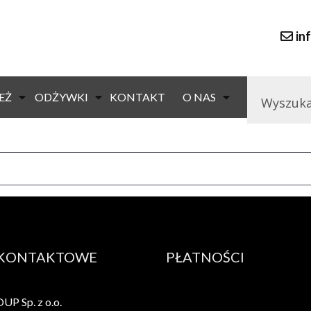
in
26
43,90
zł
(brutto)
EŻ
ODŻYWKI
KONTAKT
O NAS
ężyną
Cena detaliczna
 KONTAKTOWE
PŁATNOŚCI
P Sp. z o.o.