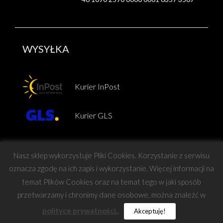
WYSYŁKA
Kurier InPost
Kurier GLS
Nasz sklep wykorzystuje Pliki Cookies. Korzystanie z serwisu
oznacza zgodę na ich zapis i wykorzystanie. Więcej informacji na
temat Plików Cookies oraz na temat tego w jaki sposób
Copyright © Force
przetwarzamy i chronimy dane osobowe, można znaleźć w
polityce prywatności.
.
Akceptuję!
projekt i wykonanie:
Barteo
|
Mastafu Design