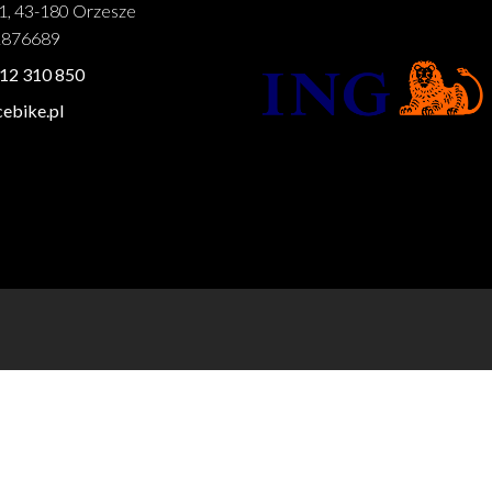
1, 43-180 Orzesze
1876689
12 310 850
ebike.pl