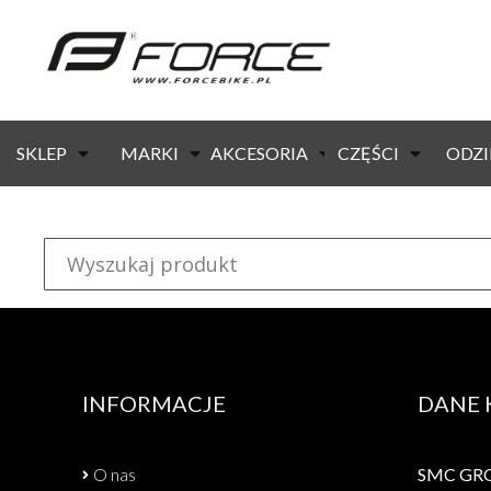
strona główna
/ produkty oznaczone “o-ring”
KOD:
42418
Dostępność:
od ręki
SKLEP
MARKI
AKCESORIA
CZĘŚCI
ODZI
O-ring do linek – cylinder
INFORMACJE
DANE
O nas
SMC GROU