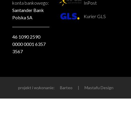
konta bankowego:
InPost
Santander Bank
Kurier GLS
Polska SA
46 1090 2590
0000 0001 6357
3567
projekt i wykonanie:
Barteo
|
Mastafu Design