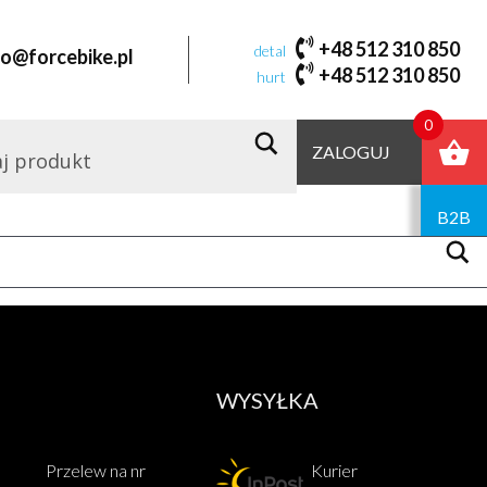
o-ring
+48 512 310 850
detal
fo@forcebike.pl
+48 512 310 850
hurt
Domyślne sortowanie
0
ZALOGUJ
Dodaj
do
koszyka
B2B
WYSYŁKA
Przelew na nr
Kurier