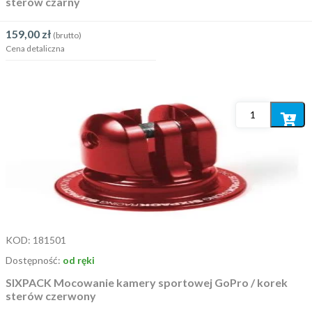
sterów czarny
159,00
zł
(brutto)
Cena detaliczna
Dodaj
do
koszyka
KOD:
181501
Dostępność:
od ręki
SIXPACK Mocowanie kamery sportowej GoPro / korek
sterów czerwony