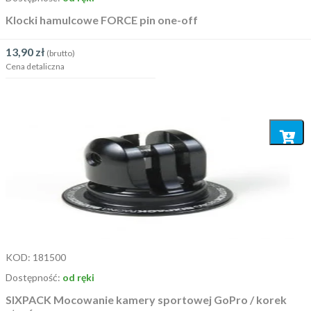
Klocki hamulcowe FORCE pin one-off
13,90
zł
(brutto)
Cena detaliczna
Dodaj
do
koszyka
KOD:
181500
Dostępność:
od ręki
SIXPACK Mocowanie kamery sportowej GoPro / korek