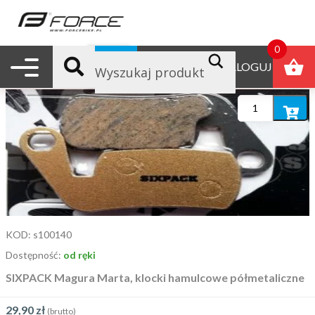
strona główna
/ produkty oznaczone “marta”
marta
0
Nawigacja mobilna
B2B
ZALOGUJ
Domyślne sortowanie
Dodaj
do
koszyka
KOD:
s100140
Dostępność:
od ręki
SIXPACK Magura Marta, klocki hamulcowe półmetaliczne
29,90
zł
(brutto)