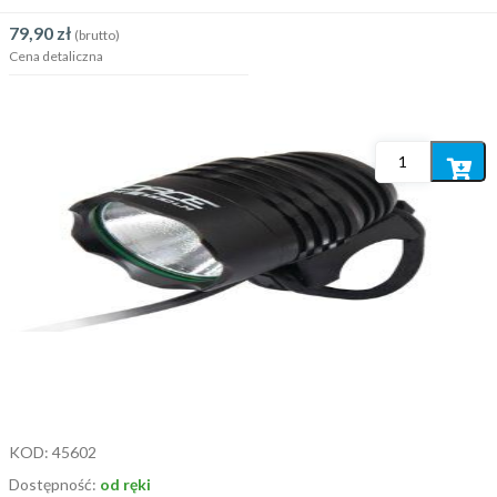
79,90
zł
(brutto)
Cena detaliczna
Dodaj
do
koszyka
KOD:
45602
Dostępność:
od ręki