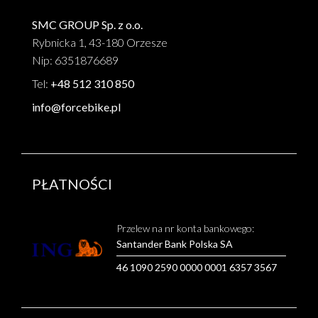
SMC GROUP Sp. z o.o.
Rybnicka 1, 43-180 Orzesze
Nip: 6351876689
Tel:
+48 512 310 850
info@forcebike.pl
PŁATNOŚCI
Przelew na nr konta bankowego:
Santander Bank Polska SA
46 1090 2590 0000 0001 6357 3567