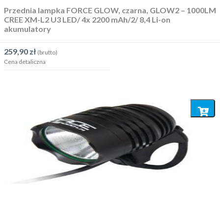
Przednia lampka FORCE GLOW, czarna, GLOW2 – 1000LM
CREE XM-L2 U3 LED/ 4x 2200 mAh/2/ 8,4 Li-on
akumulatory
259,90
zł
(brutto)
Cena detaliczna
Dodaj
do
koszyka