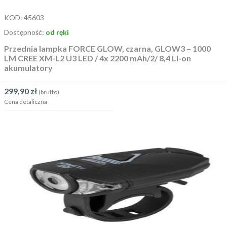
KOD:
45603
Dostępność:
od ręki
Przednia lampka FORCE GLOW, czarna, GLOW3 – 1000
LM CREE XM-L2 U3 LED / 4x 2200 mAh/2/ 8,4 Li-on
akumulatory
299,90
zł
(brutto)
Cena detaliczna