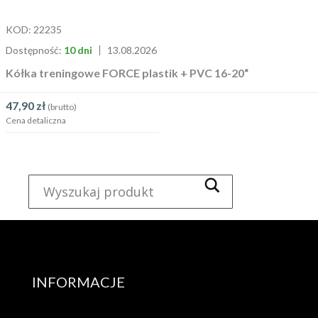
KOD:
22235
Dostępność:
10 dni
13.08.2026
Kółka treningowe FORCE plastik + PVC 16-20“
47,90
zł
(brutto)
Cena detaliczna
INFORMACJE