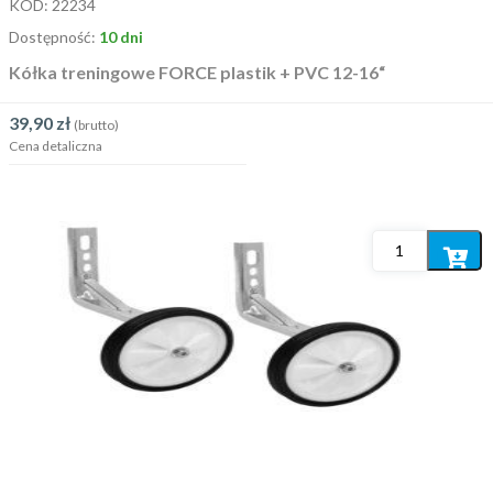
KOD:
22234
Dostępność:
10 dni
Kółka treningowe FORCE plastik + PVC 12-16“
39,90
zł
(brutto)
Cena detaliczna
Dodaj
do
koszyka