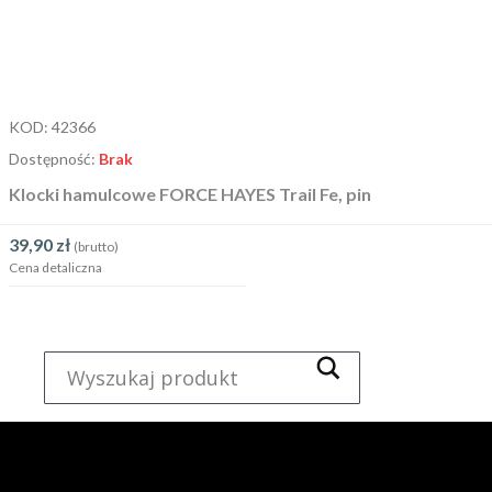
KOD:
42366
Dostępność:
Brak
Klocki hamulcowe FORCE HAYES Trail Fe, pin
39,90
zł
(brutto)
Cena detaliczna