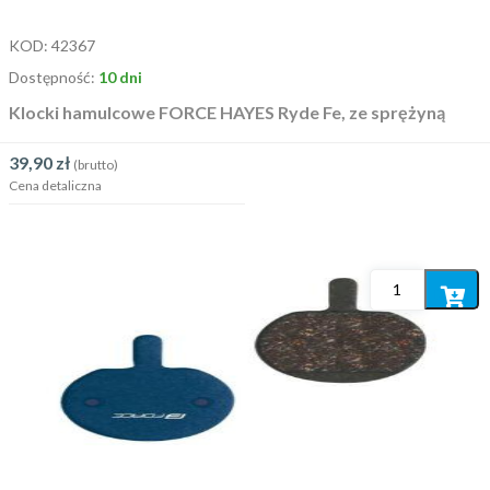
KOD:
42367
Dostępność:
10 dni
Klocki hamulcowe FORCE HAYES Ryde Fe, ze sprężyną
39,90
zł
(brutto)
Cena detaliczna
Dodaj
do
koszyka