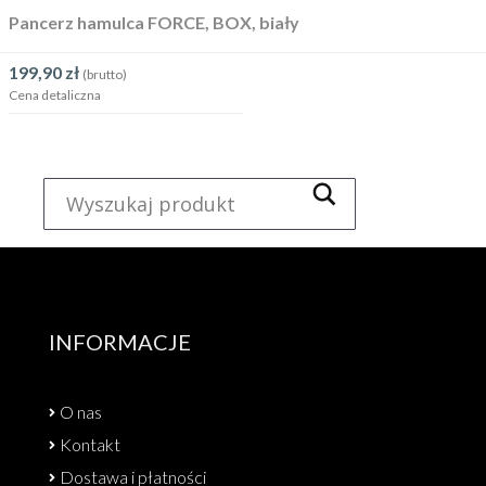
Pancerz hamulca FORCE, BOX, biały
199,90
zł
(brutto)
Cena detaliczna
INFORMACJE
O nas
Kontakt
Dostawa i płatności