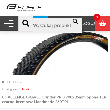
strona główna
/ produkty oznaczone “gravelowe”
gravelowe
0
Nawigacja mobilna
B2B
ZALOGUJ
Domyślne sortowanie
KOD:
00532
Dostępność:
Brak
CHALLENGE GRAVEL Grinder PRO 700x36mm opona TLR
czarno-kremowa Handmade 260TPI