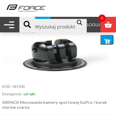
strona główna
/ produkty oznaczone “gopro”
gopro
0
Nawigacja mobilna
B2B
ZALOGUJ
Domyślne sortowanie
Dodaj
do
koszyka
KOD:
181500
Dostępność:
od ręki
SIXPACK Mocowanie kamery sportowej GoPro / korek
sterów czarny