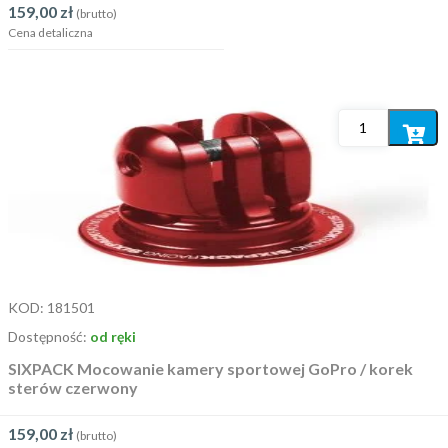
159,00
zł
(brutto)
Cena detaliczna
Dodaj
do
koszyka
KOD:
181501
Dostępność:
od ręki
SIXPACK Mocowanie kamery sportowej GoPro / korek
sterów czerwony
159,00
zł
(brutto)