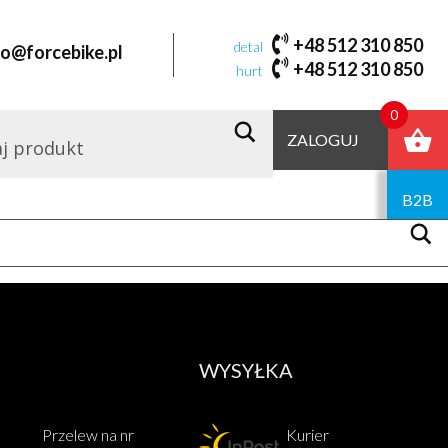
FORCE LADY
+48 512 310 850
detal
fo@forcebike.pl
+48 512 310 850
hurt
Domyślne sortowanie
0
ZALOGUJ
B2B
WYSYŁKA
Przelew na nr
Kurier