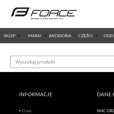
strona główna
/ produkty oznaczone “force lady”
KOD:
20010
Dostępność:
Brak
SKLEP
MARKI
AKCESORIA
CZĘŚCI
ODZI
Siodełko FORCE LADY ze sprężynami
INFORMACJE
DANE
O nas
SMC GROU