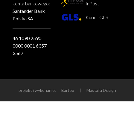
konta bankowego:
InPost
Santander Bank
Kurier GLS
Polska SA
46 1090 2590
0000 0001 6357
3567
projekt i wykonanie:
Barteo
|
Mastafu Design