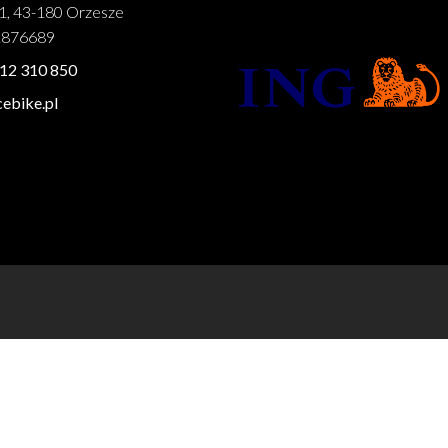
1, 43-180 Orzesze
1876689
12 310 850
ebike.pl