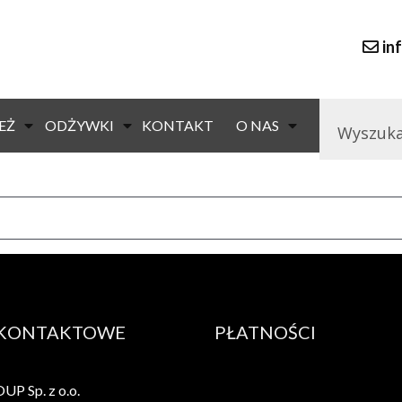
in
59,90
zł
(brutto)
EŻ
ODŻYWKI
KONTAKT
O NAS
Cena detaliczna
 KONTAKTOWE
PŁATNOŚCI
P Sp. z o.o.