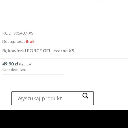
KOD:
905487-XS
Dostępność:
Brak
Rękawiczki FORCE GEL, czarne XS
49,90
zł
(brutto)
Cena detaliczna