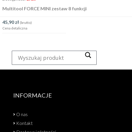
Multitool FORCE MINI zestaw 8 funkcji
45,90
zł
(brutto)
Cena detaliczna
INFORMACJE
O nas
Kontakt
Dostawa i płatności