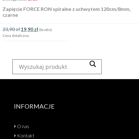
Zapięcie FORCE RON spiralne z uchwytem 120cm/8mm,
czarne
23,90
zł
19,90
zł
(brutto)
Cena detaliczna
INFORMACJE
O nas
Kontakt