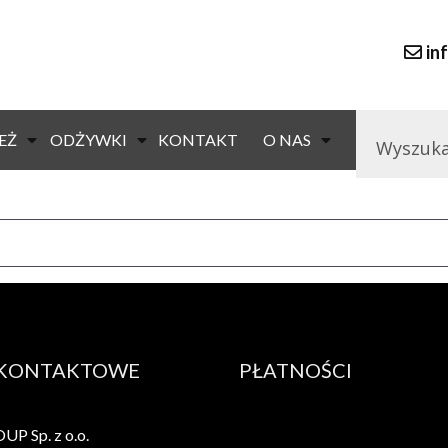
in
69,90
zł
(brutto)
EŻ
ODŻYWKI
KONTAKT
O NAS
Cena detaliczna
 KONTAKTOWE
PŁATNOŚCI
P Sp. z o.o.