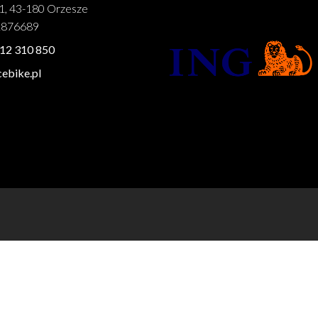
1, 43-180 Orzesze
1876689
12 310 850
ebike.pl