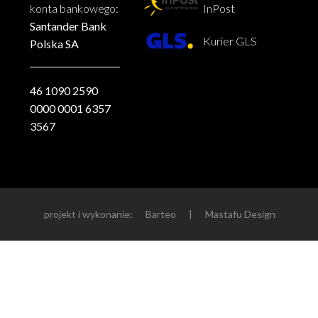
konta bankowego:
InPost
Santander Bank
Kurier GLS
Polska SA
46 1090 2590
0000 0001 6357
3567
projekt i wykonanie:
Barteo
|
Mastafu Design