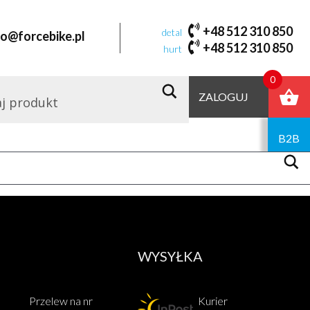
czarno
+48 512 310 850
detal
fo@forcebike.pl
+48 512 310 850
hurt
Domyślne sortowanie
0
ZALOGUJ
Dodaj
do
koszyka
B2B
WYSYŁKA
Przelew na nr
Kurier