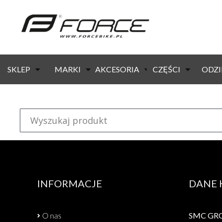
strona główna
/ produkty oznaczone “czarno”
KOD:
38217
Dostępność:
10 dni
SKLEP
MARKI
AKCESORIA
CZĘŚCI
ODZI
Chwyty FORCE ANATOMIC, czarno-szare
INFORMACJE
DANE
O nas
SMC GROU