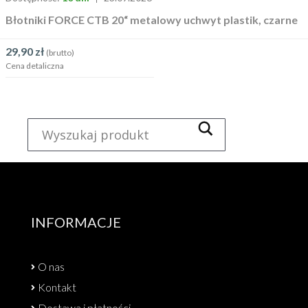
Błotniki FORCE CTB 20“ metalowy uchwyt plastik, czarne
29,90
zł
(brutto)
Cena detaliczna
INFORMACJE
O nas
Kontakt
Dostawa i płatności