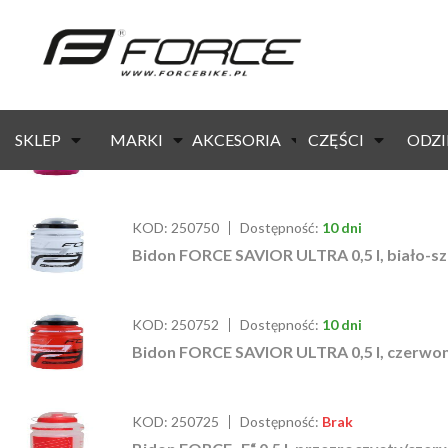
strona główna
/ produkty oznaczone “bidon”
KOD:
250712
Dostępność:
10 dni
SKLEP
MARKI
AKCESORIA
CZĘŚCI
ODZI
Bidon FORCE BEAR 0,5 l dla dzieci, różowy
KOD:
250750
Dostępność:
10 dni
Bidon FORCE SAVIOR ULTRA 0,5 l, biało-s
KOD:
250752
Dostępność:
10 dni
Bidon FORCE SAVIOR ULTRA 0,5 l, czerwon
KOD:
250725
Dostępność:
Brak