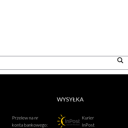
WYSYŁKA
Przelew na nr
Kurier
konta bankowego:
InPost