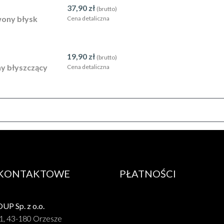
37,90
zł
(brutto)
wony błysk
Cena detaliczna
19,90
zł
(brutto)
ny błyszczący
Cena detaliczna
 KONTAKTOWE
PŁATNOŚCI
P Sp. z o.o.
1, 43-180 Orzesze