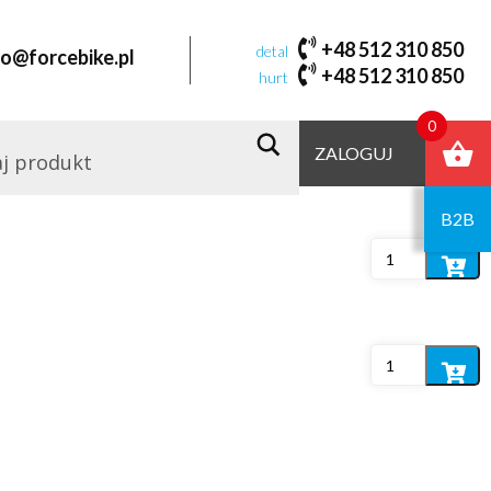
bidon
+48 512 310 850
detal
fo@forcebike.pl
+48 512 310 850
hurt
Domyślne sortowanie
0
ZALOGUJ
Dodaj
do
koszyka
B2B
Dodaj
do
koszyka
Dodaj
do
koszyka