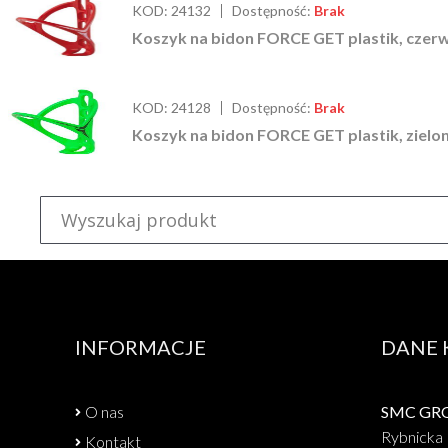
KOD:
24132
Dostępność:
Brak
Koszyk na bidon FORCE GET plastik, czer
KOD:
24128
Dostępność:
Brak
Koszyk na bidon FORCE GET plastik, zielo
INFORMACJE
DANE
O nas
SMC GROU
Rybnicka 
Kontakt