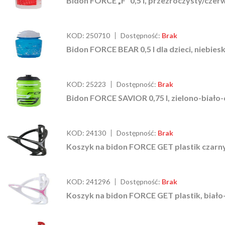
Bidon FORCE „F“ 0,5 l, przezroczysty/cze
KOD:
250710
Dostępność:
Brak
Bidon FORCE BEAR 0,5 l dla dzieci, niebiesk
KOD:
25223
Dostępność:
Brak
Bidon FORCE SAVIOR 0,75 l, zielono-biało
KOD:
24130
Dostępność:
Brak
Koszyk na bidon FORCE GET plastik czarn
KOD:
241296
Dostępność:
Brak
Koszyk na bidon FORCE GET plastik, biał