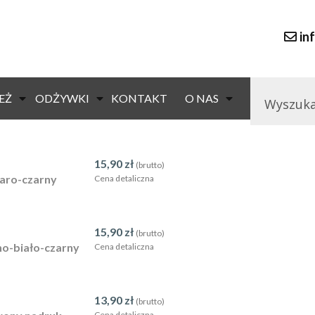
in
19,90
zł
(brutto)
EŻ
ODŻYWKI
KONTAKT
O NAS
Cena detaliczna
15,90
zł
(brutto)
zaro-czarny
Cena detaliczna
15,90
zł
(brutto)
o-biało-czarny
Cena detaliczna
13,90
zł
(brutto)
Cena detaliczna