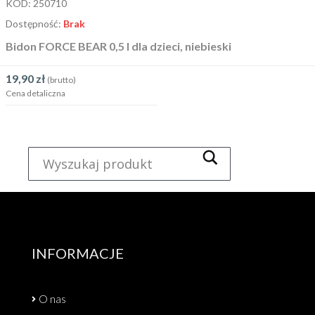
KOD:
250710
Dostępność:
Brak
Bidon FORCE BEAR 0,5 l dla dzieci, niebieski
19,90
zł
(brutto)
Cena detaliczna
INFORMACJE
O nas