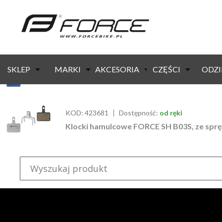
strona główna
/ produkty oznaczone “525”
KOD:
42350
Dostępność:
10 dni
01.01.2027
SKLEP
MARKI
AKCESORIA
CZĘŚCI
ODZI
Klocki hamulcowe FORCE M08 Fe, ze sprę
KOD:
423681
Dostępność:
od ręki
Klocki hamulcowe FORCE SH B03S, ze spr