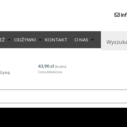
in
39,90
zł
(brutto)
EŻ
ODŻYWKI
KONTAKT
O NAS
żyną
Cena detaliczna
43,90
zł
(brutto)
ężyną
Cena detaliczna