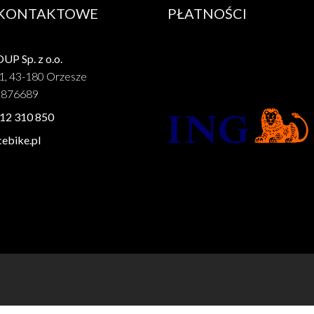
 KONTAKTOWE
PŁATNOŚCI
P Sp. z o.o.
1, 43-180 Orzesze
1876689
12 310 850
ebike.pl