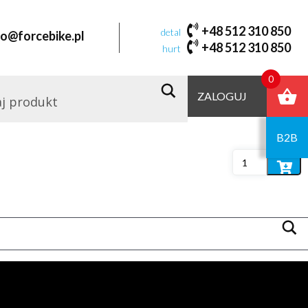
525
+48 512 310 850
detal
fo@forcebike.pl
+48 512 310 850
hurt
Domyślne sortowanie
0
ZALOGUJ
Dodaj
do
koszyka
B2B
Dodaj
do
koszyka