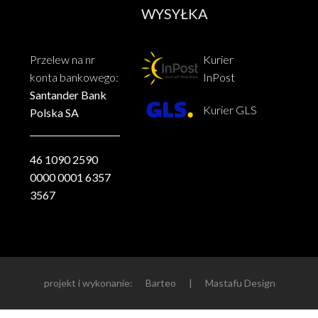
WYSYŁKA
Przelew na nr
Kurier
konta bankowego:
InPost
Santander Bank
Kurier GLS
Polska SA
46 1090 2590
0000 0001 6357
3567
projekt i wykonanie:
Barteo
|
Mastafu Design