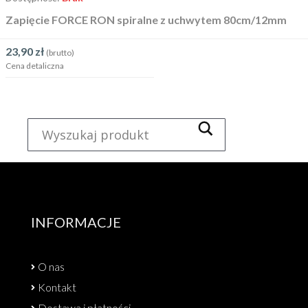
Zapięcie FORCE RON spiralne z uchwytem 80cm/12mm
23,90
zł
(brutto)
Cena detaliczna
INFORMACJE
O nas
Kontakt
Dostawa i płatności