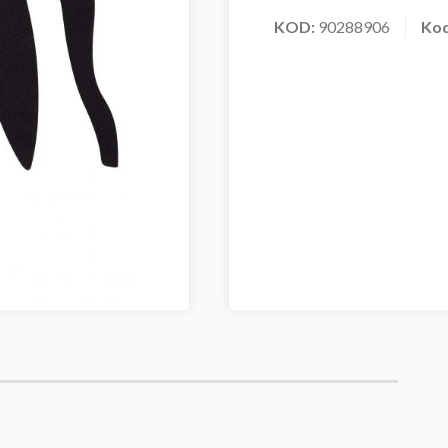
KOD:
90288906
Ko