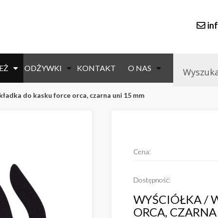
in
EŻ
ODŻYWKI
KONTAKT
O NAS
wkładka do kasku force orca, czarna uni 15 mm
Cena:
Dostępność:
WYŚCIÓŁKA / 
ORCA, CZARNA