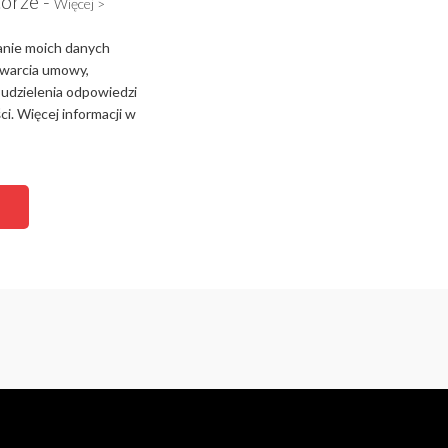
torze -
Więcej >
anie moich danych
zawarcia umowy,
 udzielenia odpowiedzi
i. Więcej informacji w