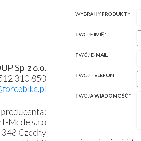
WYBRANY
PRODUKT *
TWOJE
IMIĘ *
TWÓJ
E-MAIL *
P Sp. z o.o.
TWÓJ
TELEFON
 512 310 850
@forcebike.pl
TWOJA
WIADOMOŚĆ *
producenta:
t-Mode s.r.o
 348 Czechy