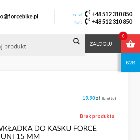
+48 512 310 850
detal
fo@forcebike.pl
+48 512 310 850
hurt
0
ZALOGUJ
B2B
19,90
zł
(brutto)
Brak produktu
WKŁADKA DO KASKU FORCE
 UNI 15 MM