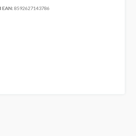
d EAN:
8592627143786