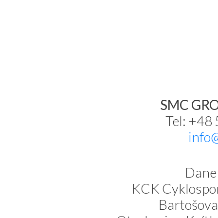
SMC GROU
Tel: +48
info
Dane 
KCK Cyklospor
Bartošova