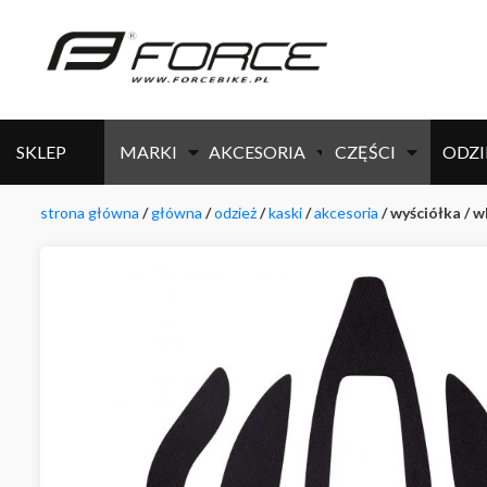
SKLEP
MARKI
AKCESORIA
CZĘŚCI
ODZI
strona główna
/
główna
/
odzież
/
kaski
/
akcesoria
/ wyściółka / 