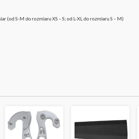
iar
(od S-M do rozmiaru XS – S; od L-XL do rozmiaru S – M)