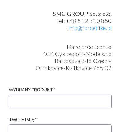
SMC GROUP Sp. z o.o.
Tel: +48 512 310 850
info@forcebike.pl
Dane producenta:
KCK Cyklosport-Mode s.r.o
Bartošova 348 Czechy
Otrokovice-Kvítkovice 765 02
WYBRANY
PRODUKT *
TWOJE
IMIĘ *