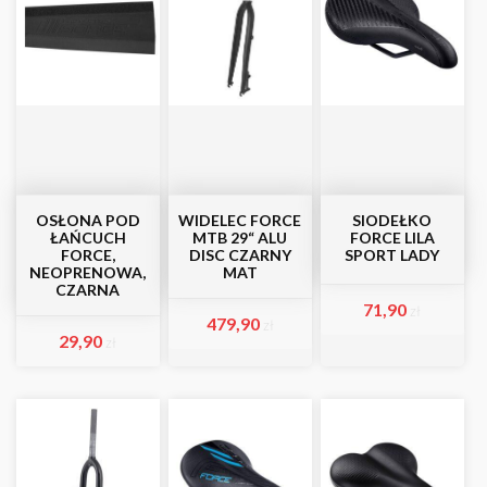
OSŁONA POD
WIDELEC FORCE
SIODEŁKO
ŁAŃCUCH
MTB 29“ ALU
FORCE LILA
FORCE,
DISC CZARNY
SPORT LADY
NEOPRENOWA,
MAT
CZARNA
71,90
zł
479,90
zł
29,90
zł