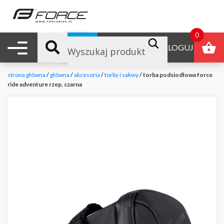
0
Nawigacja mobilna
B2B
ZALOGUJ
strona główna
/
główna
/
akcesoria
/
torby i sakwy
/ torba podsiodłowa force
ride adventure rzep, czarna
null