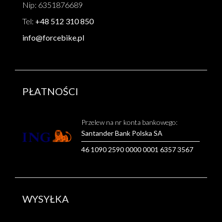
Nip: 6351876689
Tel:
+48 512 310 850
info@forcebike.pl
PŁATNOŚCI
Przelew na nr konta bankowego:
Santander Bank Polska SA
46 1090 2590 0000 0001 6357 3567
WYSYŁKA