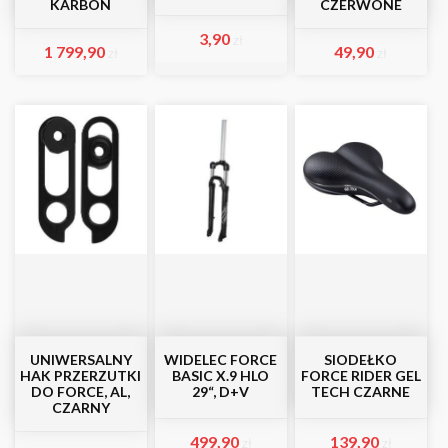
KARBON
CZERWONE
3,90
zł
1 799,90
49,90
zł
zł
UNIWERSALNY
WIDELEC FORCE
SIODEŁKO
HAK PRZERZUTKI
BASIC X.9 HLO
FORCE RIDER GEL
DO FORCE, AL,
29“, D+V
TECH CZARNE
CZARNY
499,90
139,90
zł
zł