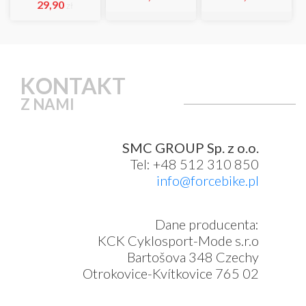
29,90
zł
KONTAKT
Z NAMI
SMC GROUP Sp. z o.o.
Tel: +48 512 310 850
info@forcebike.pl
Dane producenta:
KCK Cyklosport-Mode s.r.o
Bartošova 348 Czechy
Otrokovice-Kvítkovice 765 02