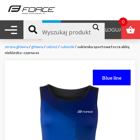
0
Nawigacja mobilna
B2B
ZALOGUJ
strona główna
/
główna
/
odzież
/
sukienki
/ sukienka sportowa force abby,
niebiesko-czarna xs
Blue line