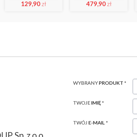
129,90
zł
479,90
zł
WYBRANY
PRODUKT *
TWOJE
IMIĘ *
TWÓJ
E-MAIL *
P Sp. z o.o.