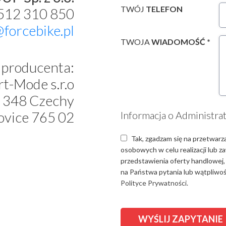
TWÓJ
TELEFON
 512 310 850
@forcebike.pl
TWOJA
WIADOMOŚĆ *
producenta:
t-Mode s.r.o
 348 Czechy
ovice 765 02
Informacja o Administra
Tak, zgadzam się na przetwarz
osobowych w celu realizacji lub 
przedstawienia oferty handlowej,
na Państwa pytania lub wątpliwośc
Polityce Prywatności.