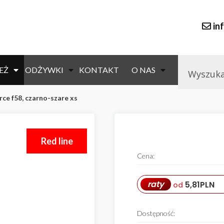
in
EŻ
ODŻYWKI
KONTAKT
O NAS
rce f58, czarno-szare xs
Red line
Cena:
raty
5,81
PLN
od
Dostępność: