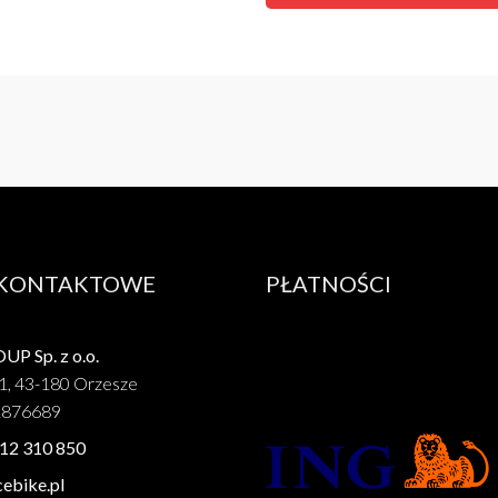
 KONTAKTOWE
PŁATNOŚCI
P Sp. z o.o.
1, 43-180 Orzesze
1876689
12 310 850
ebike.pl