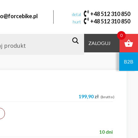
+48 512 310 850
detal
fo@forcebike.pl
+48 512 310 850
hurt
0
ZALOGUJ
B2B
199,90
zł
(brutto)
10 dni