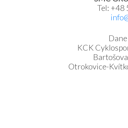
Tel: +48
info
Dane 
KCK Cyklospor
Bartošova
Otrokovice-Kvítk