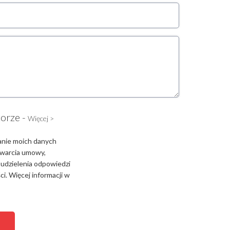
torze -
Więcej >
anie moich danych
zawarcia umowy,
 udzielenia odpowiedzi
i. Więcej informacji w