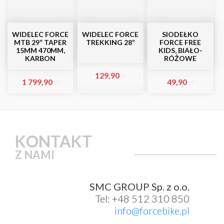
WIDELEC FORCE
WIDELEC FORCE
SIODEŁKO
MTB 29“ TAPER
TREKKING 28“
FORCE FREE
15MM 470MM,
KIDS, BIAŁO-
KARBON
RÓŻOWE
129,90
zł
1 799,90
49,90
zł
zł
KONTAKT
Z NAMI
SMC GROUP Sp. z o.o.
Tel: +48 512 310 850
info@forcebike.pl