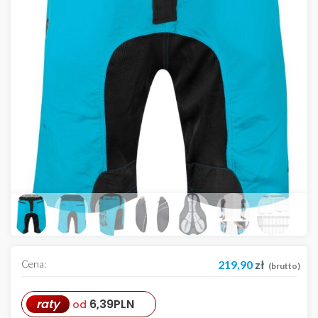
Cena:
219,90
zł
(brutto)
raty
6,39
PLN
od