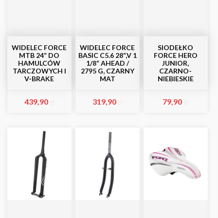
WIDELEC FORCE
WIDELEC FORCE
SIODEŁKO
MTB 24“ DO
BASIC C5.6 28“,V 1
FORCE HERO
HAMULCÓW
1/8“ AHEAD /
JUNIOR,
TARCZOWYCH I
2795 G, CZARNY
CZARNO-
V-BRAKE
MAT
NIEBIESKIE
439,90
319,90
79,90
zł
zł
zł