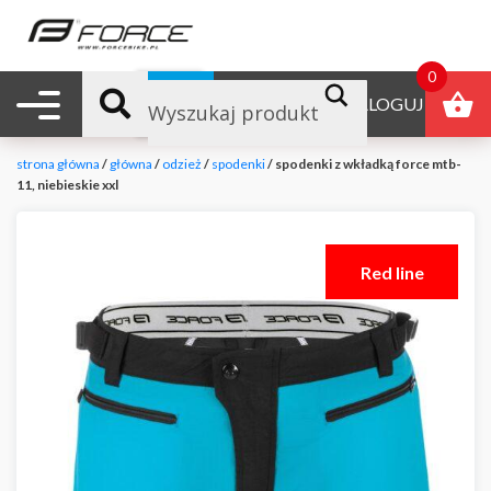
0
Nawigacja mobilna
B2B
ZALOGUJ
strona główna
/
główna
/
odzież
/
spodenki
/ spodenki z wkładką force mtb-
11, niebieskie xxl
Red line