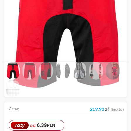
Cena:
219,90
zł
(brutto)
raty
6,39
PLN
od