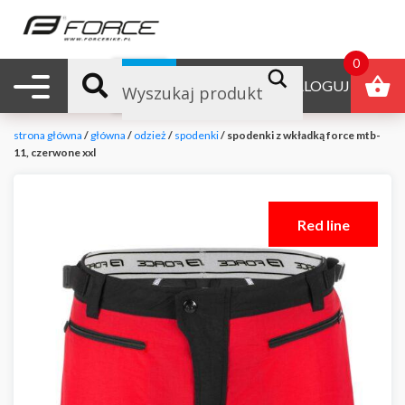
0
Nawigacja mobilna
B2B
ZALOGUJ
strona główna
/
główna
/
odzież
/
spodenki
/ spodenki z wkładką force mtb-
11, czerwone xxl
Red line