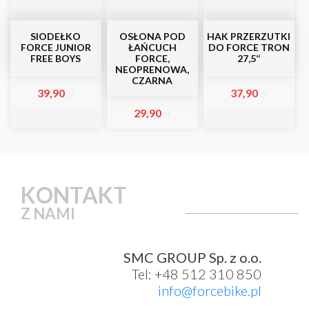
SIODEŁKO
OSŁONA POD
HAK PRZERZUTKI
FORCE JUNIOR
ŁAŃCUCH
DO FORCE TRON
FREE BOYS
FORCE,
27,5‘‘
NEOPRENOWA,
CZARNA
39,90
37,90
zł
zł
29,90
zł
KONTAKT
Z NAMI
SMC GROUP Sp. z o.o.
Tel: +48 512 310 850
info@forcebike.pl